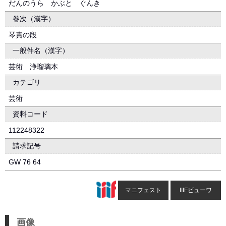
だんのうら かぶと ぐんき
巻次（漢字）
琴責の段
一般件名（漢字）
芸術 浄瑠璃本
カテゴリ
芸術
資料コード
112248322
請求記号
GW 76 64
マニフェスト
IIIFビューワ
画像