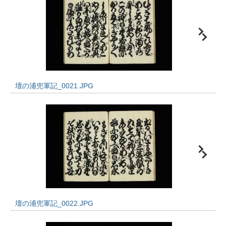
壇の浦兜軍記_0021.JPG
壇の浦兜軍記_0022.JPG