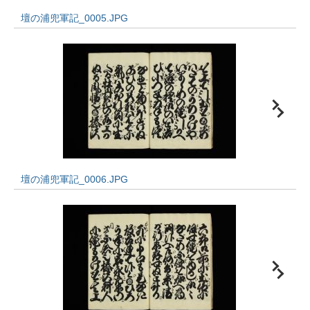
壇の浦兜軍記_0005.JPG
壇の浦兜軍記_0006.JPG