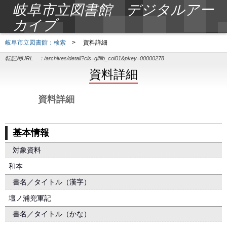
岐阜市立図書館 デジタルアー
カイブ
岐阜市立図書館：検索
>
資料詳細
転記用URL ：
/archives/detail?cls=giflib_col01&pkey=00000278
資料詳細
資料詳細
基本情報
対象資料
和本
書名／タイトル（漢字）
壇ノ浦兜軍記
書名／タイトル（かな）