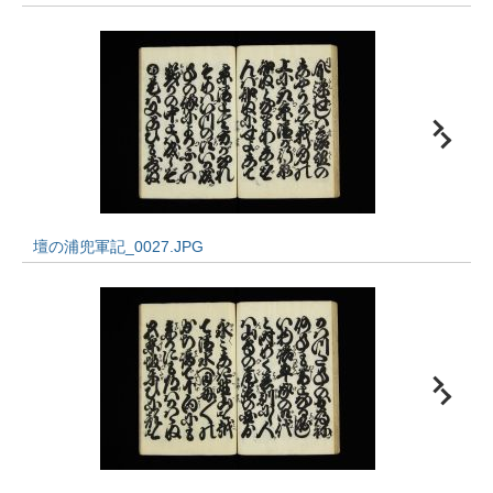
壇の浦兜軍記_0027.JPG