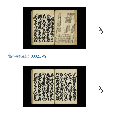
壇の浦兜軍記_0002.JPG